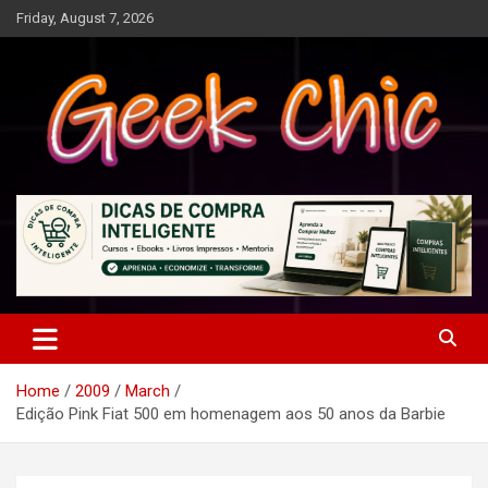
Skip
Friday, August 7, 2026
to
content
Tecnologia, games, gadgets, apps, novidades e design
Geek Chic
Home
2009
March
Edição Pink Fiat 500 em homenagem aos 50 anos da Barbie