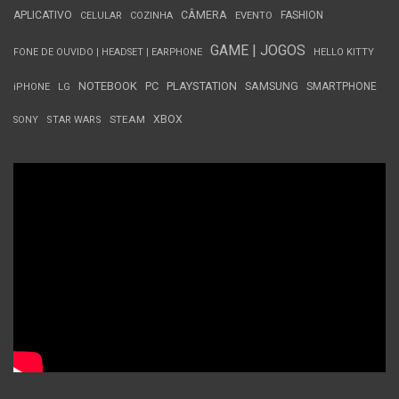
APLICATIVO
CÂMERA
FASHION
CELULAR
COZINHA
EVENTO
GAME | JOGOS
FONE DE OUVIDO | HEADSET | EARPHONE
HELLO KITTY
NOTEBOOK
PC
PLAYSTATION
SAMSUNG
SMARTPHONE
iPHONE
LG
STEAM
XBOX
SONY
STAR WARS