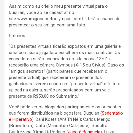
Assim como eu criei o meu presente virtual para o
Duquian, você ao se cadastrar no
site www.amigosecretoolympus.com.br, terá a chance de
presentear o seu amigo com uma foto.
Prêmios:
“Os presentes virtuais ficarão expostos em uma galeria e
uma comissão julgadora escolherá os mais criativos. Os
vencedores serão anunciados no site no dia 13/01 e
receberão uma câmera Olympus (X-15 ou Stylus). Caso os
“amigos secretos” (participantes que receberam o
presente virtual) que receberam o presente dos
ganhadores tiverem criado um “presente virtual” e feito o
upload na galeria, serão presenteados com um vale-
presente de R$50,00 no Submarino.”
Você pode ver os blogs dos participantes e os presentes
que foram distribuídos na blogosfera: Duquian (
Sedentário
e Hiperativo
); Dani Koetz (Ah! Tri Né!); Carlos Merigo
(Brainstorm); Cafa (Manual do Cafajeste); Rodolfo
Castrezana (Omedi); Rodrigo (
Jacaré Banguela
); Luiza