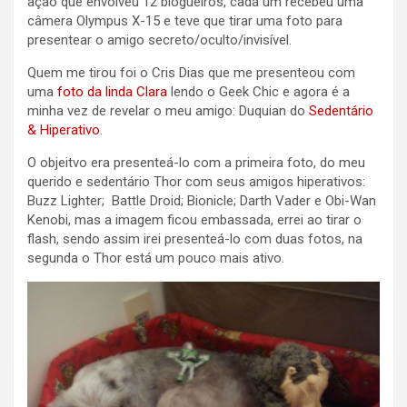
ação que envolveu 12 blogueiros, cada um recebeu uma
câmera Olympus X-15 e teve que tirar uma foto para
presentear o amigo secreto/oculto/invisível.
Quem me tirou foi o Cris Dias que me presenteou com
uma
foto da linda Clara
lendo o Geek Chic e agora é a
minha vez de revelar o meu amigo: Duquian do
Sedentário
& Hiperativo
.
O objeitvo era presenteá-lo com a primeira foto, do meu
querido e sedentário Thor com seus amigos hiperativos:
Buzz Lighter; Battle Droid; Bionicle; Darth Vader e Obi-Wan
Kenobi, mas a imagem ficou embassada, errei ao tirar o
flash, sendo assim irei presenteá-lo com duas fotos, na
segunda o Thor está um pouco mais ativo.