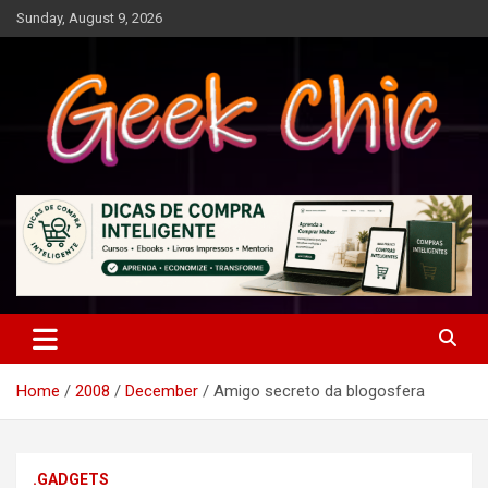
Skip
Sunday, August 9, 2026
to
content
Tecnologia, games, gadgets, apps, novidades e design
Geek Chic
Home
2008
December
Amigo secreto da blogosfera
.GADGETS