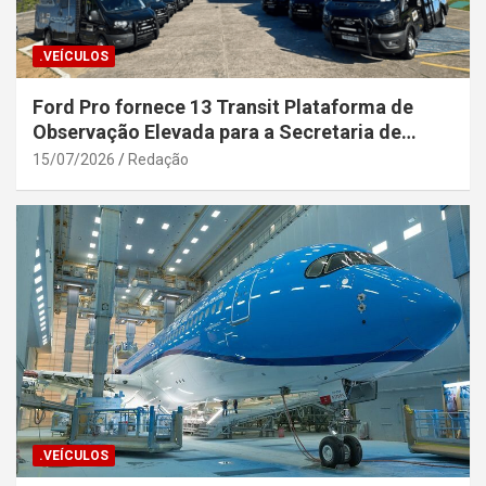
.VEÍCULOS
Ford Pro fornece 13 Transit Plataforma de
Observação Elevada para a Secretaria de
Segurança Pública da Bahia
15/07/2026
Redação
.VEÍCULOS