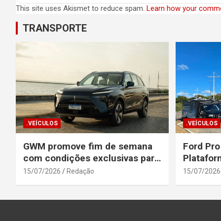
This site uses Akismet to reduce spam.
Learn how your comme
TRANSPORTE
.VEÍCULOS
.VEÍCULOS
GWM promove fim de semana
Ford Pro
com condições exclusivas para
Platafor
o Wey 07
Elevada 
15/07/2026
Redação
15/07/2026
Seguranç