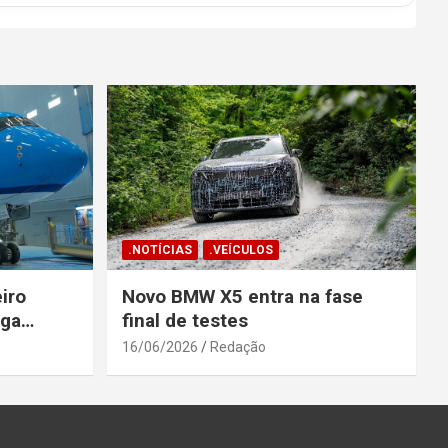
.NOTÍCIAS
.VEÍCULOS
iro
Novo BMW X5 entra na fase
ega
final de testes
gosto
16/06/2026
Redação