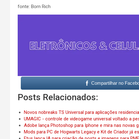
fonte: Born Rich
Compartilhar no Faceb
Posts Relacionados:
Novos nobreaks TS Universal para aplicações residencia
UMAGIC - controle de videogame universal voltado a pes
Adobe lança Photoshop para Iphone e mira nas novas 
Mods para PC de Hogwarts Legacy e Kit de Criador já e
Etus lança IA para criação de posts e imagens para PM