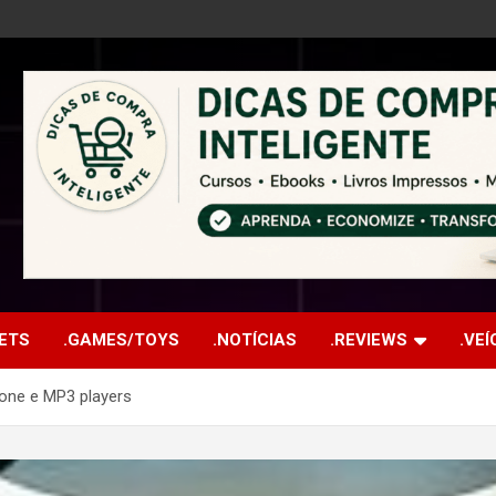
ETS
.GAMES/TOYS
.NOTÍCIAS
.REVIEWS
.VE
hone e MP3 players