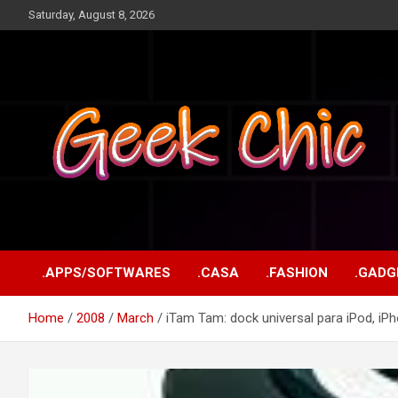
Skip
Saturday, August 8, 2026
to
content
Tecnologia, games, gadgets, apps, novidades e design
Geek Chic
.APPS/SOFTWARES
.CASA
.FASHION
.GADG
Home
2008
March
iTam Tam: dock universal para iPod, iP