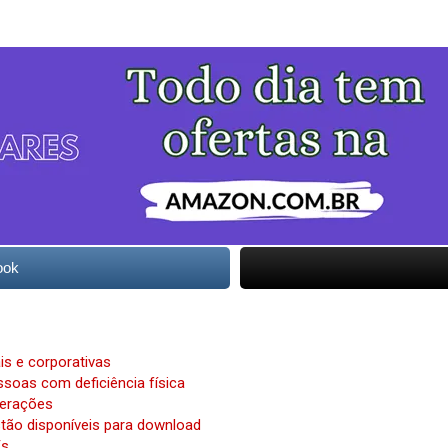
ook
is e corporativas
soas com deficiência física
gerações
stão disponíveis para download
Es