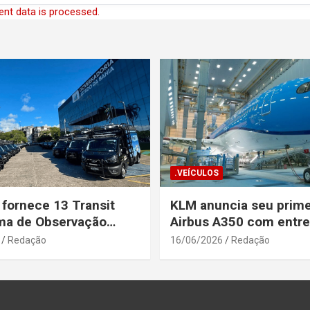
nt data is processed.
.VEÍCULOS
 fornece 13 Transit
KLM anuncia seu prime
ma de Observação
Airbus A350 com entr
para a Secretaria de
prevista até o fim de a
Redação
16/06/2026
Redação
a Pública da Bahia