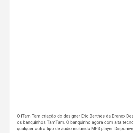
O iTam Tam criação do designer Eric Berthès da Branex Des
os banquinhos TamTam. O banquinho agora com alta tecnol
qualquer outro tipo de áudio incluindo MP3 player. Disponív