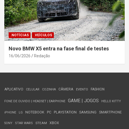
.NOTÍCIAS
.VEÍCULOS
Novo BMW X5 entra na fase final de testes
16/06/2026
Redação
APLICATIVO
CÂMERA
FASHION
CELULAR
COZINHA
EVENTO
GAME | JOGOS
FONE DE OUVIDO | HEADSET | EARPHONE
HELLO KITTY
NOTEBOOK
PC
PLAYSTATION
SAMSUNG
SMARTPHONE
iPHONE
LG
STEAM
XBOX
SONY
STAR WARS