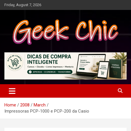
Skip
Friday, August 7, 2026
to
content
Tecnologia, games, gadgets, apps, novidades e design
Geek Chic
Home
2008
March
Impressoras PCP-1000 e PCP-200 da Casio