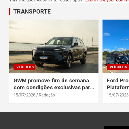
TRANSPORTE
.VEÍCULOS
.VEÍCULOS
GWM promove fim de semana
Ford Pro
com condições exclusivas para
Platafor
o Wey 07
Elevada 
15/07/2026
Redação
15/07/2026
Seguranç