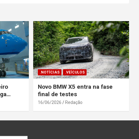
.NOTÍCIAS
.VEÍCULOS
iro
Novo BMW X5 entra na fase
ega
final de testes
gosto
16/06/2026
Redação