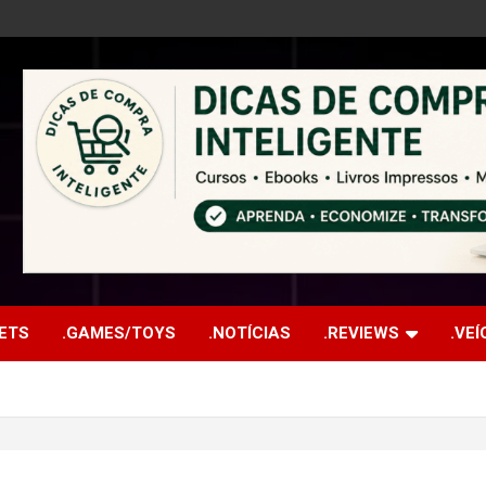
ETS
.GAMES/TOYS
.NOTÍCIAS
.REVIEWS
.VE