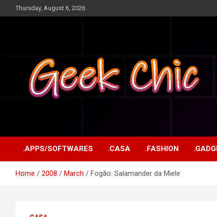
Skip
Thursday, August 6, 2026
to
content
Tecnologia, games, gadgets, apps, novidades e design
Geek Chic
.APPS/SOFTWARES
.CASA
.FASHION
.GADG
Home
2008
March
Fogão: Salamander da Miele