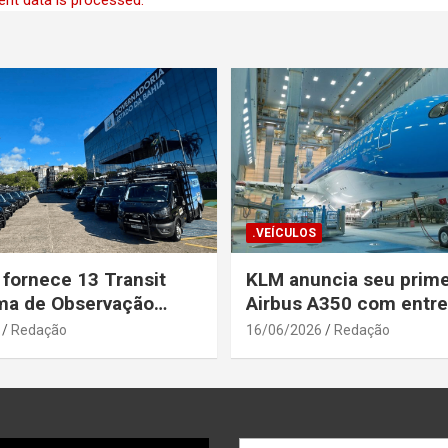
.VEÍCULOS
 fornece 13 Transit
KLM anuncia seu prime
ma de Observação
Airbus A350 com entr
para a Secretaria de
prevista até o fim de a
Redação
16/06/2026
Redação
a Pública da Bahia