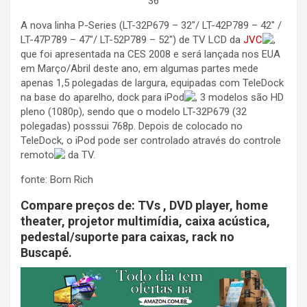
36
A nova linha P-Series (LT-32P679 – 32″/ LT-42P789 – 42″ /
LT-47P789 – 47″/ LT-52P789 – 52″) de TV LCD da
JVC
,
que foi apresentada na CES 2008 e será lançada nos EUA
em Março/Abril deste ano, em algumas partes mede
apenas 1,5 polegadas de largura, equipadas com TeleDock
na base do aparelho, dock para iPod
, 3 modelos são HD
pleno (1080p), sendo que o modelo LT-32P679 (32
polegadas) posssui 768p. Depois de colocado no
TeleDock, o iPod pode ser controlado através do controle
remoto
da TV.
fonte: Born Rich
Compare preços de: TVs , DVD player, home
theater, projetor multimídia, caixa acústica,
pedestal/suporte para caixas, rack no
Buscapé.