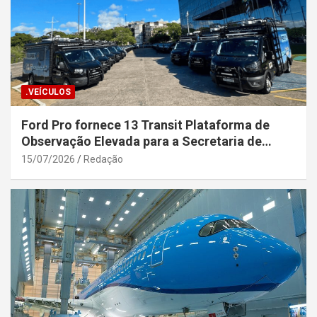
.VEÍCULOS
Ford Pro fornece 13 Transit Plataforma de
Observação Elevada para a Secretaria de
Segurança Pública da Bahia
15/07/2026
Redação