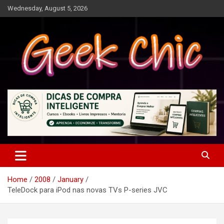
Skip
Wednesday, August 5, 2026
to
content
Tecnologia, games, gadgets, apps, novidades e design
Geek Chic
Home
2008
January
TeleDock para iPod nas novas TVs P-series JVC