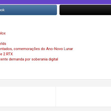
ook
lox
i
rlds
mentados, comemorações do Ano-Novo Lunar
fe 2 RTX
cente demanda por soberania digital