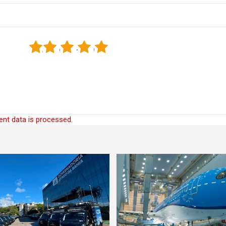
1
2
3
4
5
nt data is processed.