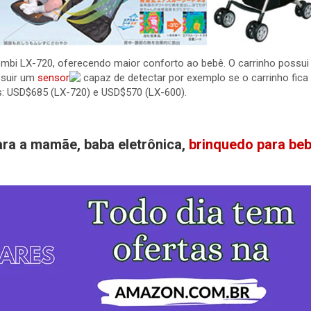
ombi LX-720, oferecendo maior conforto ao bebê. O carrinho poss
ssuir um
sensor
capaz de detectar por exemplo se o carrinho fic
os: USD$685 (LX-720) e USD$570 (LX-600).
ara a mamãe, baba eletrônica,
brinquedo para be