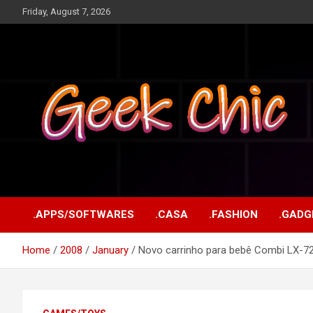
Skip
Friday, August 7, 2026
to
content
Tecnologia, games, gadgets, apps, novidades e design
Geek Chic
.APPS/SOFTWARES
.CASA
.FASHION
.GADG
Home
2008
January
Novo carrinho para bebê Combi LX-7