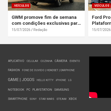
.VEÍCULOS
.VEÍCULOS
GWM promove fim de semana
Ford Pro
com condições exclusivas para
Platafor
o Wey 07
Elevada 
15/07/2026
Redação
15/07/2026
Seguranç
APLICATIVO
CÂMERA
CELULAR
COZINHA
EVENTO
FASHION
FONE DE OUVIDO | HEADSET | EARPHONE
GAME | JOGOS
HELLO KITTY
iPHONE
LG
NOTEBOOK
PC
PLAYSTATION
SAMSUNG
SMARTPHONE
STEAM
XBOX
SONY
STAR WARS