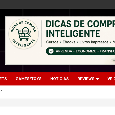
ETS
.GAMES/TOYS
.NOTÍCIAS
.REVIEWS
.VE
20