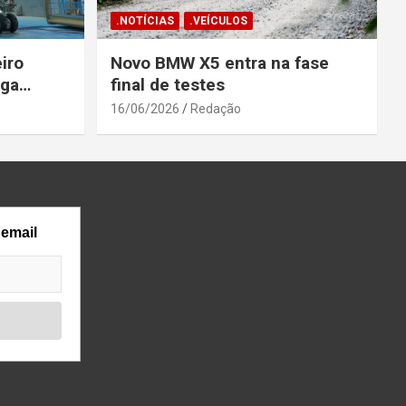
.NOTÍCIAS
.VEÍCULOS
iro
Novo BMW X5 entra na fase
ega
final de testes
gosto
16/06/2026
Redação
 email