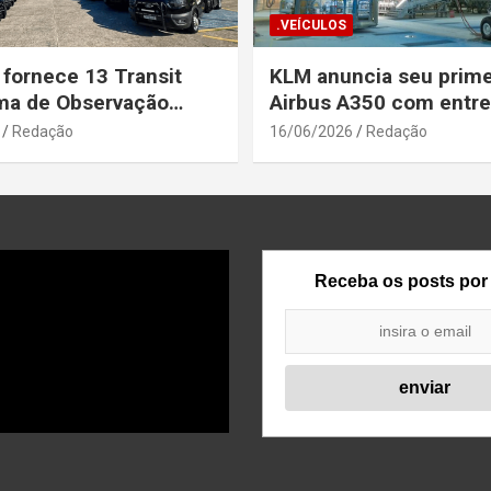
.VEÍCULOS
 fornece 13 Transit
KLM anuncia seu prime
ma de Observação
Airbus A350 com entr
para a Secretaria de
prevista até o fim de a
Redação
16/06/2026
Redação
a Pública da Bahia
Receba os posts por