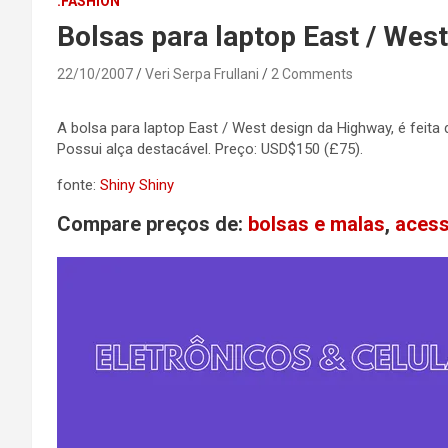
.FASHION
Bolsas para laptop East / West
22/10/2007
Veri Serpa Frullani
2 Comments
A bolsa para laptop East / West design da Highway, é fei
Possui alça destacável. Preço: USD$150 (£75).
fonte:
Shiny Shiny
Compare preços de:
bolsas e malas
,
acess