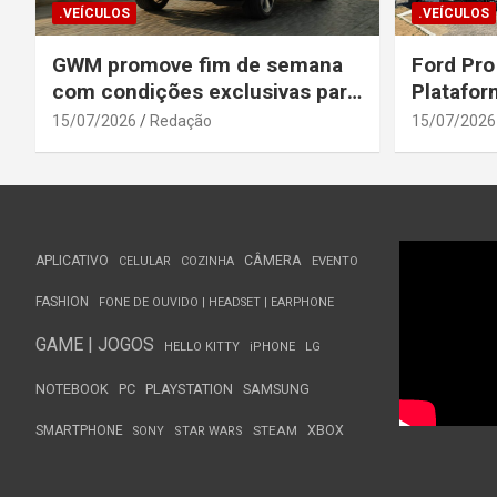
.VEÍCULOS
.VEÍCULOS
GWM promove fim de semana
Ford Pro
com condições exclusivas para
Platafor
o Wey 07
Elevada 
15/07/2026
Redação
15/07/2026
Seguranç
APLICATIVO
CÂMERA
CELULAR
COZINHA
EVENTO
FASHION
FONE DE OUVIDO | HEADSET | EARPHONE
GAME | JOGOS
HELLO KITTY
iPHONE
LG
NOTEBOOK
PC
PLAYSTATION
SAMSUNG
SMARTPHONE
STEAM
XBOX
SONY
STAR WARS