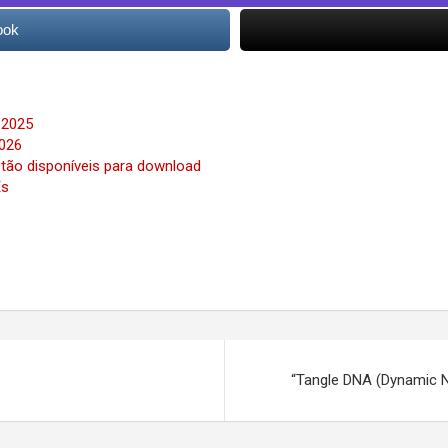
ook
 2025
026
stão disponíveis para download
Es
“Tangle DNA (Dynamic N