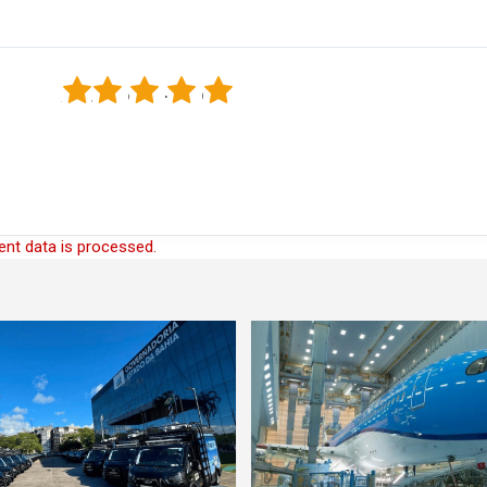
1
2
3
4
5
nt data is processed.