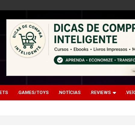
ETS
.GAMES/TOYS
.NOTÍCIAS
.REVIEWS
.VE