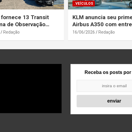
.VEÍCULOS
 fornece 13 Transit
KLM anuncia seu prime
ma de Observação
Airbus A350 com entr
para a Secretaria de
prevista até o fim de a
Redação
16/06/2026
Redação
a Pública da Bahia
Receba os posts por