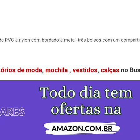
ta de PVC e nylon com bordado e metal, três bolsos com um compart
órios de moda
,
mochila
,
vestidos
,
calças
no Bus