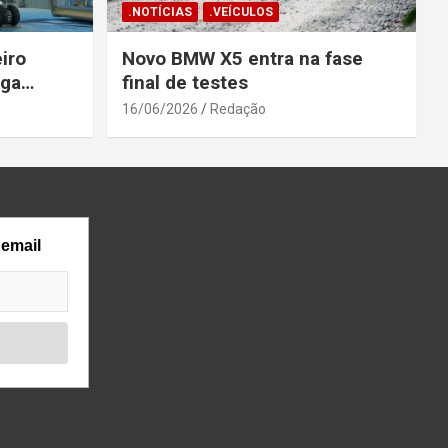
.NOTÍCIAS
.VEÍCULOS
iro
Novo BMW X5 entra na fase
ega
final de testes
gosto
16/06/2026
Redação
 email