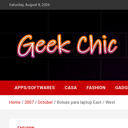
Skip
Saturday, August 8, 2026
to
content
Tecnologia, games, gadgets, apps, novidades e design
Geek Chic
.APPS/SOFTWARES
.CASA
.FASHION
.GADG
Home
2007
October
Bolsas para laptop East / West