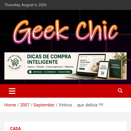
Skip
Thursday, August 6, 2026
to
content
Tecnologia, games, gadgets, apps, novidades e design
Geek Chic
Home
2007
September
Vinhos … que delícia !!!!
.CASA