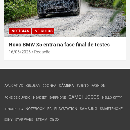
.NOTÍCIAS
.VEÍCULOS
Novo BMW X5 entra na fase final de testes
16/06/2026
Redação
APLICATIVO
CÂMERA
FASHION
CELULAR
COZINHA
EVENTO
GAME | JOGOS
FONE DE OUVIDO | HEADSET | EARPHONE
HELLO KITTY
NOTEBOOK
PC
PLAYSTATION
SAMSUNG
SMARTPHONE
iPHONE
LG
STEAM
XBOX
SONY
STAR WARS