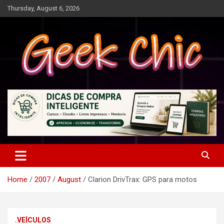
Skip
Thursday, August 6, 2026
to
content
Tecnologia, games, gadgets, apps, novidades e design
Geek Chic
Home
2007
August
Clarion DrivTrax: GPS para motos
.VEÍCULOS