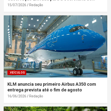
Segurança Pública da Bahia
15/07/2026
Redação
.VEÍCULOS
KLM anuncia seu primeiro Airbus A350 com
entrega prevista até o fim de agosto
16/06/2026
Redação