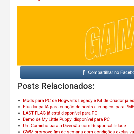
Compartilhar no Faceb
Posts Relacionados:
Mods para PC de Hogwarts Legacy e Kit de Criador já e
Etus lança IA para criação de posts e imagens para PM
LAST FLAG já está disponível para PC
Demo de My Little Puppy: disponível para PC
Um Caminho para a Diversão com Responsabilidade
GWM promove fim de semana com condições exclusiva