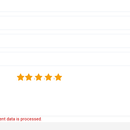
1
2
3
4
5
nt data is processed.