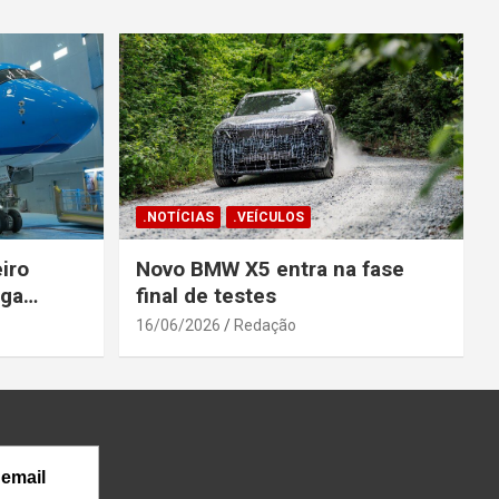
.NOTÍCIAS
.VEÍCULOS
iro
Novo BMW X5 entra na fase
ega
final de testes
gosto
16/06/2026
Redação
 email