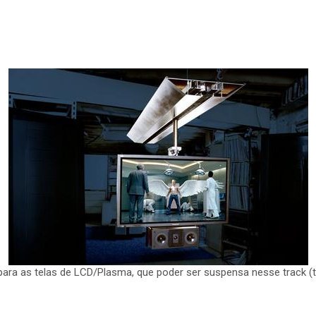
de para as telas de LCD/Plasma, que poder ser suspensa nesse track 