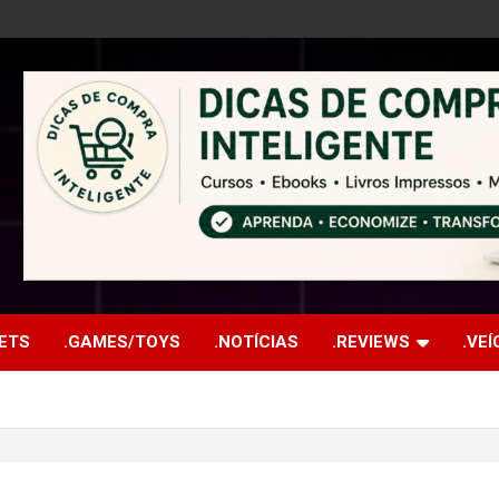
ETS
.GAMES/TOYS
.NOTÍCIAS
.REVIEWS
.VE