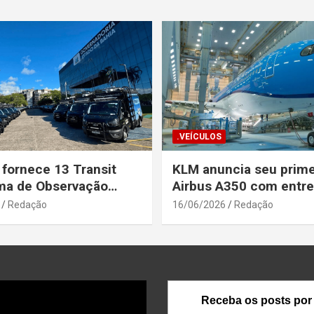
.VEÍCULOS
 fornece 13 Transit
KLM anuncia seu prime
ma de Observação
Airbus A350 com entr
para a Secretaria de
prevista até o fim de a
Redação
16/06/2026
Redação
a Pública da Bahia
Receba os posts por