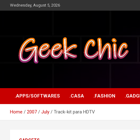
Skip
Wednesday, August 5, 2026
to
content
Tecnologia, games, gadgets, apps, novidades e design
Geek Chic
.APPS/SOFTWARES
.CASA
.FASHION
.GADG
Home
2007
July
Track-kit para HDTV