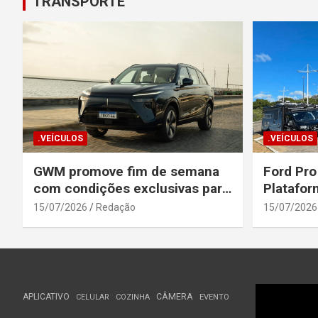
TRANSPORTE
.VEÍCULOS
.VEÍCULOS
GWM promove fim de semana
Ford Pro
com condições exclusivas para
Platafor
o Wey 07
Elevada 
15/07/2026
Redação
15/07/2026
Seguranç
APLICATIVO
CÂMERA
CELULAR
COZINHA
EVENTO