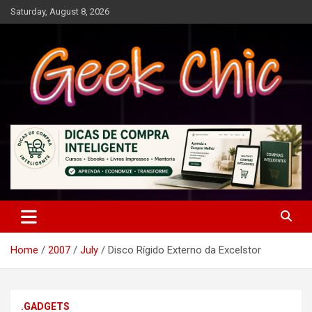
Skip
Saturday, August 8, 2026
to
content
Tecnologia, games, gadgets, apps, novidades e design
Geek Chic
Home
2007
July
Disco Rígido Externo da Excelstor
.GADGETS