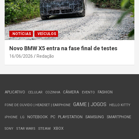
.NOTÍCIAS
.VEÍCULOS
Novo BMW X5 entra na fase final de testes
16/06/2026
Redação
APLICATIVO
CÂMERA
FASHION
CELULAR
COZINHA
EVENTO
GAME | JOGOS
FONE DE OUVIDO | HEADSET | EARPHONE
HELLO KITTY
NOTEBOOK
PC
PLAYSTATION
SAMSUNG
SMARTPHONE
iPHONE
LG
STEAM
XBOX
SONY
STAR WARS