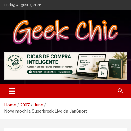
Skip
Friday, August 7, 2026
to
content
Tecnologia, games, gadgets, apps, novidades e design
Geek Chic
Home
2007
June
Nova mochila Superbreak Live da JanSport