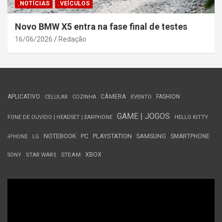
.NOTÍCIAS
.VEÍCULOS
Novo BMW X5 entra na fase final de testes
16/06/2026
Redação
APLICATIVO
CÂMERA
FASHION
CELULAR
COZINHA
EVENTO
GAME | JOGOS
FONE DE OUVIDO | HEADSET | EARPHONE
HELLO KITTY
NOTEBOOK
PC
PLAYSTATION
SAMSUNG
SMARTPHONE
iPHONE
LG
STEAM
XBOX
SONY
STAR WARS