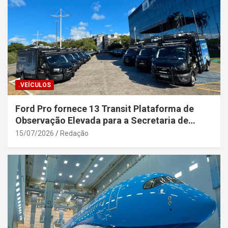
.VEÍCULOS
Ford Pro fornece 13 Transit Plataforma de
Observação Elevada para a Secretaria de
Segurança Pública da Bahia
15/07/2026
Redação