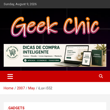
Skip
Sunday, August 9, 2026
to
content
Tecnologia, games, gadgets, apps, novidades e design
Geek Chic
Home
2007
May
iLuv i552
.GADGETS