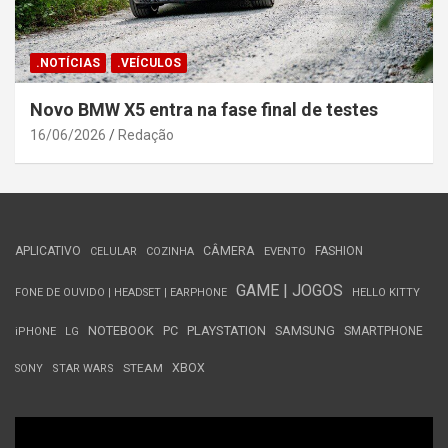
.NOTÍCIAS
.VEÍCULOS
Novo BMW X5 entra na fase final de testes
16/06/2026
Redação
APLICATIVO
CÂMERA
FASHION
CELULAR
COZINHA
EVENTO
GAME | JOGOS
FONE DE OUVIDO | HEADSET | EARPHONE
HELLO KITTY
NOTEBOOK
PC
PLAYSTATION
SAMSUNG
SMARTPHONE
iPHONE
LG
STEAM
XBOX
SONY
STAR WARS