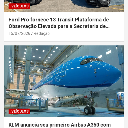
.VEÍCULOS
Ford Pro fornece 13 Transit Plataforma de
Observação Elevada para a Secretaria de
Segurança Pública da Bahia
15/07/2026
Redação
.VEÍCULOS
KLM anuncia seu primeiro Airbus A350 com