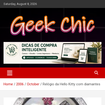
Skip
Saturday, August 8, 2026
to
content
Tecnologia, games, gadgets, apps, novidades e design
Geek Chic
Home
2006
October
Relógio da Hello Kitty com diamantes