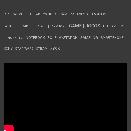
APLICATIVO
CÂMERA
FASHION
CELULAR
COZINHA
EVENTO
GAME | JOGOS
FONE DE OUVIDO | HEADSET | EARPHONE
HELLO KITTY
NOTEBOOK
PC
PLAYSTATION
SAMSUNG
SMARTPHONE
iPHONE
LG
STEAM
XBOX
SONY
STAR WARS