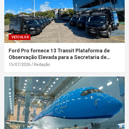
.VEÍCULOS
Ford Pro fornece 13 Transit Plataforma de
Observação Elevada para a Secretaria de
Segurança Pública da Bahia
15/07/2026
Redação