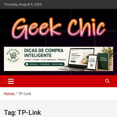
Skip
Thursday, August 6, 2026
to
content
Tecnologia, games, gadgets, apps, novidades e design
Geek Chic
Home
TP-Link
Tag:
TP-Link