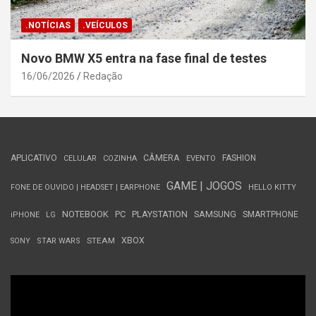
.NOTÍCIAS
.VEÍCULOS
Novo BMW X5 entra na fase final de testes
16/06/2026
Redação
APLICATIVO
CÂMERA
FASHION
CELULAR
COZINHA
EVENTO
GAME | JOGOS
FONE DE OUVIDO | HEADSET | EARPHONE
HELLO KITTY
NOTEBOOK
PC
PLAYSTATION
SAMSUNG
SMARTPHONE
iPHONE
LG
STEAM
XBOX
SONY
STAR WARS