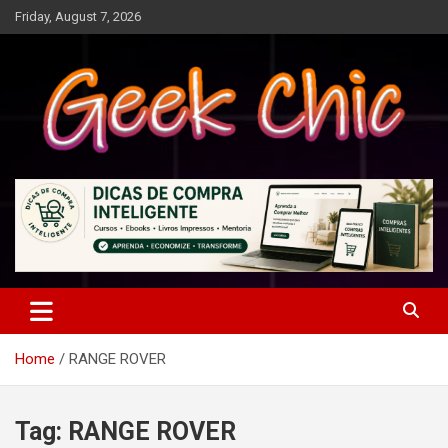
Skip
Friday, August 7, 2026
to
content
Tecnologia, games, gadgets, apps, novidades e design
Geek Chic
Home
RANGE ROVER
Tag:
RANGE ROVER