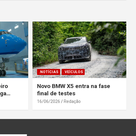
.NOTÍCIAS
.VEÍCULOS
iro
Novo BMW X5 entra na fase
ega
final de testes
gosto
16/06/2026
Redação