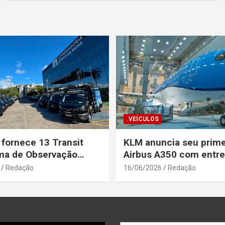
.VEÍCULOS
 fornece 13 Transit
KLM anuncia seu prime
ma de Observação
Airbus A350 com entr
para a Secretaria de
prevista até o fim de a
Redação
16/06/2026
Redação
a Pública da Bahia