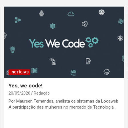
.NOTÍCIAS
Yes, we code!
20/05/2020
Redação
Por Maureen Fernandes, analista de sistemas da Locaweb
A participação das mulheres no mercado de Tecnologia…