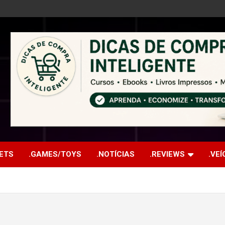
ETS
.GAMES/TOYS
.NOTÍCIAS
.REVIEWS
.VE