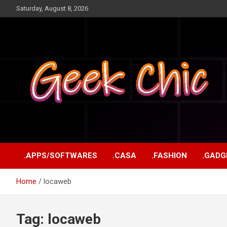
Skip
Saturday, August 8, 2026
to
content
Tecnologia, games, gadgets, apps, novidades e design
Geek Chic
.APPS/SOFTWARES
.CASA
.FASHION
.GADG
Home
locaweb
Tag:
locaweb