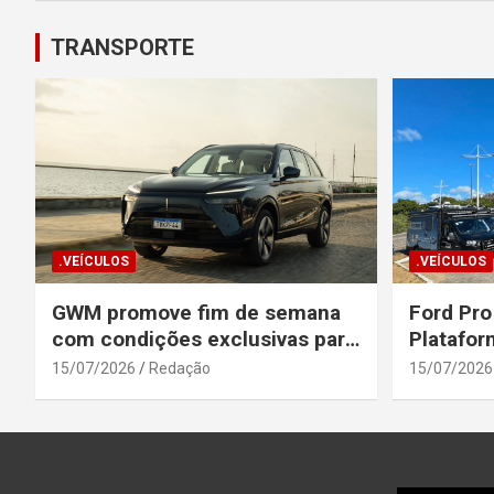
TRANSPORTE
.VEÍCULOS
.VEÍCULOS
GWM promove fim de semana
Ford Pro
com condições exclusivas para
Platafor
o Wey 07
Elevada 
15/07/2026
Redação
15/07/2026
Seguranç