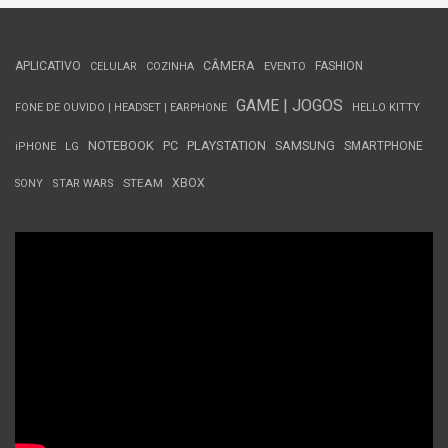
APLICATIVO
CÂMERA
FASHION
CELULAR
COZINHA
EVENTO
GAME | JOGOS
FONE DE OUVIDO | HEADSET | EARPHONE
HELLO KITTY
NOTEBOOK
PC
PLAYSTATION
SAMSUNG
SMARTPHONE
iPHONE
LG
STEAM
XBOX
SONY
STAR WARS