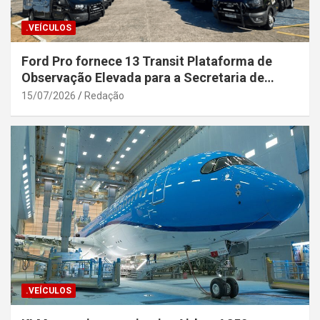
.VEÍCULOS
Ford Pro fornece 13 Transit Plataforma de
Observação Elevada para a Secretaria de
Segurança Pública da Bahia
15/07/2026
Redação
.VEÍCULOS