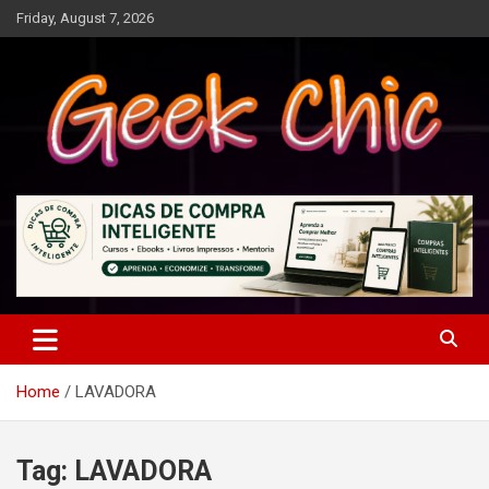
Skip
Friday, August 7, 2026
to
content
Tecnologia, games, gadgets, apps, novidades e design
Geek Chic
Home
LAVADORA
Tag:
LAVADORA