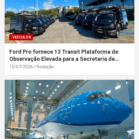
.VEÍCULOS
Ford Pro fornece 13 Transit Plataforma de
Observação Elevada para a Secretaria de
Segurança Pública da Bahia
15/07/2026
Redação