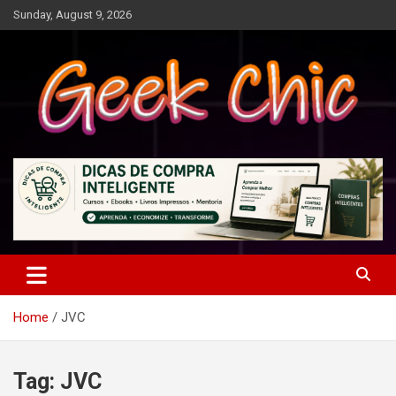
Skip
Sunday, August 9, 2026
to
content
Tecnologia, games, gadgets, apps, novidades e design
Geek Chic
Home
JVC
Tag:
JVC