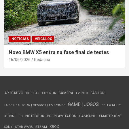
.NOTÍCIAS
.VEÍCULOS
Novo BMW X5 entra na fase final de testes
16/06/2026
Redação
APLICATIVO
CÂMERA
FASHION
CELULAR
COZINHA
EVENTO
GAME | JOGOS
FONE DE OUVIDO | HEADSET | EARPHONE
HELLO KITTY
NOTEBOOK
PC
PLAYSTATION
SAMSUNG
SMARTPHONE
iPHONE
LG
STEAM
XBOX
SONY
STAR WARS