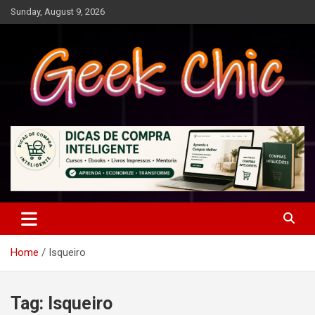
Skip
Sunday, August 9, 2026
to
content
Tecnologia, games, gadgets, apps, novidades e design
Geek Chic
Home
Isqueiro
Tag:
Isqueiro