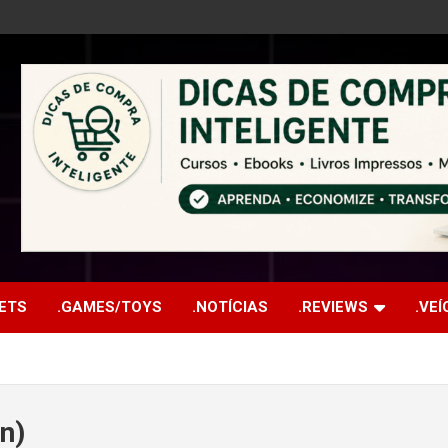
ETS
.GAMES/TOYS
.NOTÍCIAS
.REVIEWS
.VE
n)