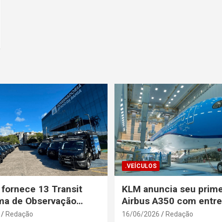
.VEÍCULOS
 fornece 13 Transit
KLM anuncia seu prime
ma de Observação
Airbus A350 com entr
para a Secretaria de
prevista até o fim de a
Redação
16/06/2026
Redação