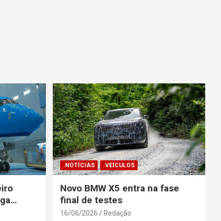
.NOTÍCIAS
.VEÍCULOS
iro
Novo BMW X5 entra na fase
ega
final de testes
gosto
16/06/2026
Redação