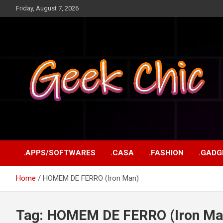
Skip
Friday, August 7, 2026
to
content
Tecnologia, games, gadgets, apps, novidades e design
Geek Chic
.APPS/SOFTWARES
.CASA
.FASHION
.GADG
Home
HOMEM DE FERRO (Iron Man)
Tag:
HOMEM DE FERRO (Iron Ma