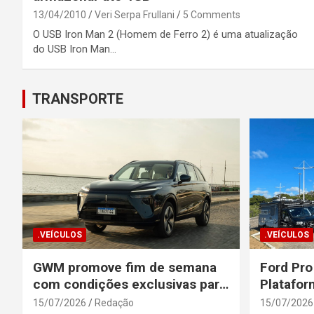
13/04/2010
Veri Serpa Frullani
5 Comments
O USB Iron Man 2 (Homem de Ferro 2) é uma atualização
do USB Iron Man…
TRANSPORTE
.VEÍCULOS
.VEÍCULOS
GWM promove fim de semana
Ford Pro
com condições exclusivas para
Platafor
o Wey 07
Elevada 
15/07/2026
Redação
15/07/2026