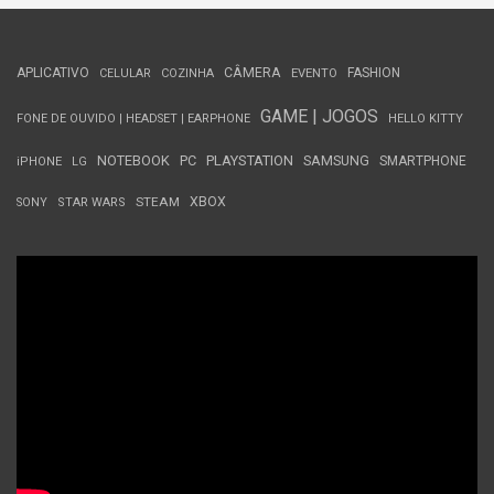
APLICATIVO
CÂMERA
FASHION
CELULAR
COZINHA
EVENTO
GAME | JOGOS
FONE DE OUVIDO | HEADSET | EARPHONE
HELLO KITTY
NOTEBOOK
PC
PLAYSTATION
SAMSUNG
SMARTPHONE
iPHONE
LG
STEAM
XBOX
SONY
STAR WARS