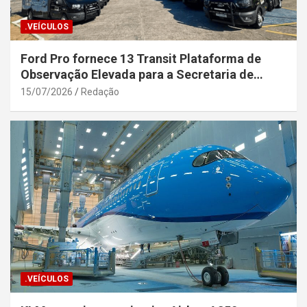
.VEÍCULOS
Ford Pro fornece 13 Transit Plataforma de
Observação Elevada para a Secretaria de
Segurança Pública da Bahia
15/07/2026
Redação
.VEÍCULOS