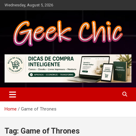
Skip
Wednesday, August 5, 2026
to
content
Tecnologia, games, gadgets, apps, novidades e design
Geek Chic
Home
Game of Thrones
Tag:
Game of Thrones