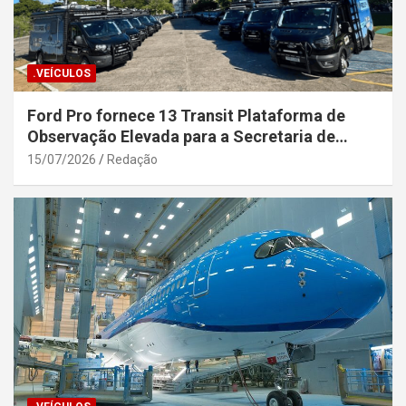
.VEÍCULOS
Ford Pro fornece 13 Transit Plataforma de
Observação Elevada para a Secretaria de
Segurança Pública da Bahia
15/07/2026
Redação