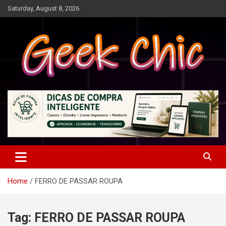
Skip
Saturday, August 8, 2026
to
content
Tecnologia, games, gadgets, apps, novidades e design
Geek Chic
Home
FERRO DE PASSAR ROUPA
Tag:
FERRO DE PASSAR ROUPA