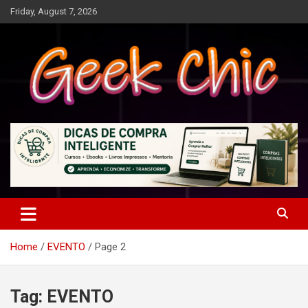
Skip
Friday, August 7, 2026
to
content
Tecnologia, games, gadgets, apps, novidades e design
Geek Chic
Home
EVENTO
Page 2
Tag:
EVENTO