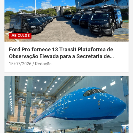
.VEÍCULOS
Ford Pro fornece 13 Transit Plataforma de
Observação Elevada para a Secretaria de
Segurança Pública da Bahia
15/07/2026
Redação