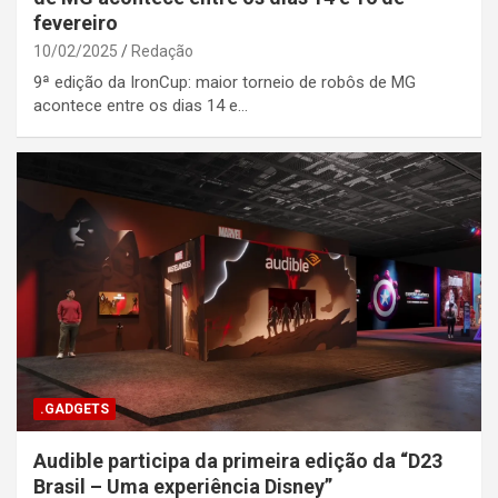
fevereiro
10/02/2025
Redação
9ª edição da IronCup: maior torneio de robôs de MG
acontece entre os dias 14 e…
.GADGETS
Audible participa da primeira edição da “D23
Brasil – Uma experiência Disney”