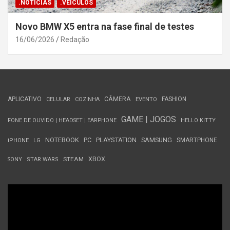
.NOTÍCIAS
.VEÍCULOS
Novo BMW X5 entra na fase final de testes
16/06/2026
Redação
APLICATIVO
CÂMERA
FASHION
CELULAR
COZINHA
EVENTO
GAME | JOGOS
FONE DE OUVIDO | HEADSET | EARPHONE
HELLO KITTY
NOTEBOOK
PC
PLAYSTATION
SAMSUNG
SMARTPHONE
iPHONE
LG
STEAM
XBOX
SONY
STAR WARS