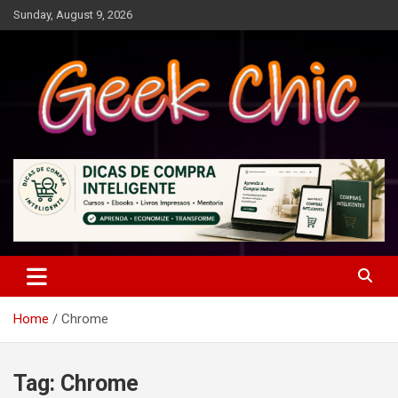
Skip
Sunday, August 9, 2026
to
content
Tecnologia, games, gadgets, apps, novidades e design
Geek Chic
Home
Chrome
Tag:
Chrome