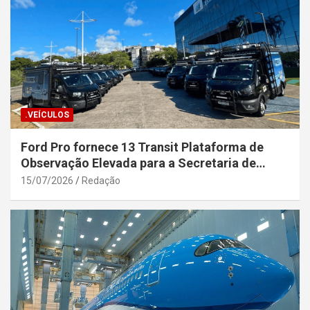
.VEÍCULOS
Ford Pro fornece 13 Transit Plataforma de
Observação Elevada para a Secretaria de
Segurança Pública da Bahia
15/07/2026
Redação