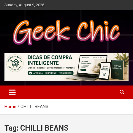
Skip
Sunday, August 9, 2026
to
content
Tecnologia, games, gadgets, apps, novidades e design
Geek Chic
Home
CHILLI BEANS
Tag:
CHILLI BEANS