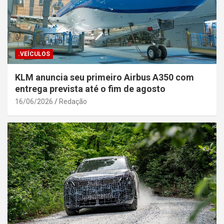
.VEÍCULOS
KLM anuncia seu primeiro Airbus A350 com
entrega prevista até o fim de agosto
16/06/2026
Redação