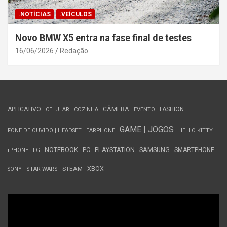
.NOTÍCIAS
.VEÍCULOS
Novo BMW X5 entra na fase final de testes
16/06/2026
Redação
APLICATIVO
CÂMERA
FASHION
CELULAR
COZINHA
EVENTO
GAME | JOGOS
FONE DE OUVIDO | HEADSET | EARPHONE
HELLO KITTY
NOTEBOOK
PC
PLAYSTATION
SAMSUNG
SMARTPHONE
iPHONE
LG
STEAM
XBOX
SONY
STAR WARS