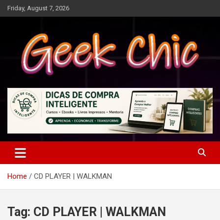
Skip
Friday, August 7, 2026
to
content
Tecnologia, games, gadgets, apps, novidades e design
Geek Chic
Home
CD PLAYER | WALKMAN
Tag:
CD PLAYER | WALKMAN