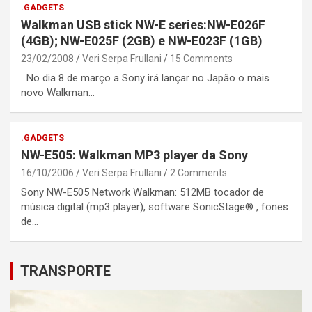
.GADGETS
Walkman USB stick NW-E series:NW-E026F
(4GB); NW-E025F (2GB) e NW-E023F (1GB)
23/02/2008
Veri Serpa Frullani
15 Comments
No dia 8 de março a Sony irá lançar no Japão o mais
novo Walkman…
.GADGETS
NW-E505: Walkman MP3 player da Sony
16/10/2006
Veri Serpa Frullani
2 Comments
Sony NW-E505 Network Walkman: 512MB tocador de
música digital (mp3 player), software SonicStage® , fones
de…
TRANSPORTE