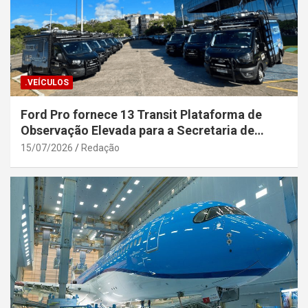
.VEÍCULOS
Ford Pro fornece 13 Transit Plataforma de
Observação Elevada para a Secretaria de
Segurança Pública da Bahia
15/07/2026
Redação