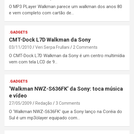
O MP3 PLayer Walkman parece um walkman dos anos 80
e vem completo com cartão de…
.GADGETS
CMT-Dock L7D Walkman da Sony
03/11/2010
Veri Serpa Frullani
2 Comments
O CMT-Dock L7D Walkman da Sony é um centro multimídia
vem com tela LCD de 9…
.GADGETS
‘Walkman NWZ-S636FK’ da Sony: toca música
e vídeo
27/05/2009
Redação
3 Comments
O ‘Walkman NWZ-S636FK’ que a Sony lanço na Coréia do
Sul é um mp3ölayer equipado com…