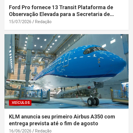
Ford Pro fornece 13 Transit Plataforma de
Observação Elevada para a Secretaria de
Segurança Pública da Bahia
15/07/2026
Redação
.VEÍCULOS
KLM anuncia seu primeiro Airbus A350 com
entrega prevista até o fim de agosto
16/06/2026
Redação