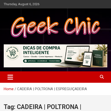
Skip
Thursday, August 6, 2026
to
content
Tecnologia, games, gadgets, apps, novidades e design
Geek Chic
Home
CADEIRA | POLTRONA | ESPREGUIÇADEIRA
Tag:
CADEIRA | POLTRONA |